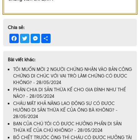
Chia sẻ:
Facebook
Twitter
Messenger
Share
Bài viết khác:
TÔI MUỐN MỜI 2 NGƯỜI CHỨNG NHẬN VÀO BẢN CÔNG
CHỨNG DI CHÚC VỚI VAI TRÒ LÀM CHỨNG CÓ ĐƯỢC
KHÔNG? - 28/05/2024
PHÂN CHIA DI SẢN THỪA KẾ CHO GIA ĐÌNH NHƯ THẾ
NÀO? - 28/05/2024
CHÁU MẤT KHẢ NĂNG LAO ĐỘNG SỰ CÓ ĐƯỢC
HƯỞNG DI SẢN THỪA KẾ CỦA ÔNG BÀ KHÔNG? -
28/05/2024
BẠN CỦA CHÚ TÔI CÓ ĐƯỢC HƯỞNG PHẦN DI SẢN
THỪA KẾ CỦA CHÚ KHÔNG? - 28/05/2024
BỐ CHẾT TRƯỚC ÔNG THÌ CHÁU CÓ ĐƯỢC HƯỞNG TÀI