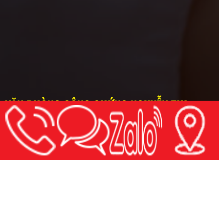
VĂN PHÒNG CÔNG CHỨNG NGUYỄN THỊ
NGỌC BÍCH
Địa chỉ: 672A48 Phan Văn Trị, P.10, Q. Gò Vấp, TP.HCM
( Đối diện 1313 Phan Văn Trị, P.10, Q. Gò Vấp )
Điện thoại: 028.665.70368 - 028.655.70568
Hotline: Mr. Tiến 0916.035.789 - Mr. Thắng 0914.26.56.46
Email: congchungngocbich@gmail.com