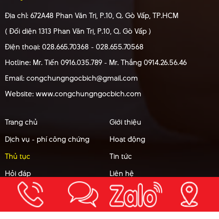
Địa chỉ: 672A48 Phan Văn Trị, P.10, Q. Gò Vấp, TP.HCM
( Đối diện 1313 Phan Văn Trị, P.10, Q. Gò Vấp )
Điện thoại: 028.665.70368 - 028.655.70568
Hotline: Mr. Tiến 0916.035.789 - Mr. Thắng 0914.26.56.46
Email: congchungngocbich@gmail.com
Website: www.congchungngocbich.com
Trang chủ
Giới thiệu
Dịch vụ - phí công chứng
Hoạt động
Thủ tục
Tin tức
Hỏi đáp
Liên hệ
Copyright ©
VĂN PHÒNG CÔNG CHỨNG NGUYỄN THỊ NGỌC