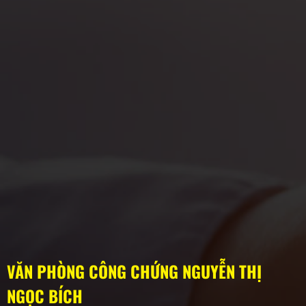
VĂN PHÒNG CÔNG CHỨNG NGUYỄN THỊ
NGỌC BÍCH