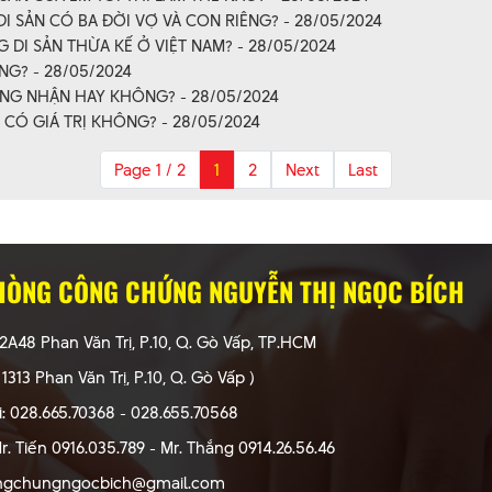
I SẢN CÓ BA ĐỜI VỢ VÀ CON RIÊNG? - 28/05/2024
DI SẢN THỪA KẾ Ở VIỆT NAM? - 28/05/2024
G? - 28/05/2024
NG NHẬN HAY KHÔNG? - 28/05/2024
Ó CÓ GIÁ TRỊ KHÔNG? - 28/05/2024
Page 1 / 2
1
2
Next
Last
HÒNG CÔNG CHỨNG NGUYỄN THỊ NGỌC BÍCH
72A48 Phan Văn Trị, P.10, Q. Gò Vấp, TP.HCM
 1313 Phan Văn Trị, P.10, Q. Gò Vấp )
i: 028.665.70368 - 028.655.70568
r. Tiến 0916.035.789 - Mr. Thắng 0914.26.56.46
ongchungngocbich@gmail.com