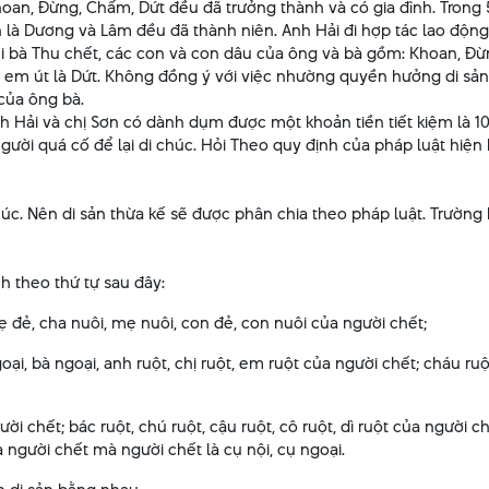
oan, Đừng, Chấm, Dứt đều đã trưởng thành và có gia đình. Trong 
con là Dương và Lâm đều đã thành niên. Anh Hải đi hợp tác lao độ
i bà Thu chết, các con và con dâu của ông và bà gồm: Khoan, Đ
em út là Dứt. Không đồng ý với việc nhường quyền hưởng di sản
 của ông bà.
nh Hải và chị Sơn có dành dụm được một khoản tiền tiết kiệm là 1
 người quá cố để lại di chúc. Hỏi Theo quy định của pháp luật hiệ
chúc. Nên di sản thừa kế sẽ được phân chia theo pháp luật. Trường
h theo thứ tự sau đây:
 đẻ, cha nuôi, mẹ nuôi, con đẻ, con nuôi của người chết;
oại, bà ngoại, anh ruột, chị ruột, em ruột của người chết; cháu ru
ời chết; bác ruột, chú ruột, cậu ruột, cô ruột, dì ruột của người 
của người chết mà người chết là cụ nội, cụ ngoại.