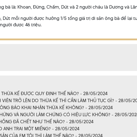
bà là: Khoan, Đừng, Chấm, Dứt và 2 người cháu là Dương và Lâ
t mỗi người được hưởng 1/5 tổng giá trị di sản ông bà để lại tư
 người được 46 triệu.
THỪA KẾ ĐƯỢC QUY ĐỊNH THẾ NÀO? - 28/05/2024
VIÊN TRỞ LÊN DO THỪA KẾ THÌ CẦN LÀM THỦ TỤC GÌ? - 28/05/2
HÔNG BÁO KHAI NHẬN THỪA KẾ KHÔNG? - 28/05/2024
CHỨNG VÀ NGƯỜI LÀM CHỨNG CÓ HIỆU LỰC KHÔNG? - 28/05/202
HỒNG ĐÃ CHẾT NHƯ THẾ NÀO? - 28/05/2024
 ANH TRAI MỘT MIẾNG? - 28/05/2024
SẢN CỦA EM TÔI THÌ LÀM THẾ NÀO? - 28/05/2024