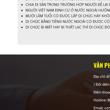
CHIA DI SẢN TRONG TRƯỜNG HỢP NGƯỜI ĐỂ LẠI D
NGƯỜI VIỆT NAM ĐỊNH CƯ Ở NƯỚC NGOÀI HƯỞNG 
MƯỜI LĂM TUỔI CÓ ĐƯỢC LẬP DI CHÚC HAY KHÔN
DI CHÚC BẰNG TIẾNG NƯỚC NGOÀI CÓ ĐƯỢC CÔ
DI CHÚC BỊ MẤT HAY BỊ THẤT LẠC THÌ DI CHÚC Đ
VĂN P
Địa chỉ: 6
( Đối diện
Điện thoạ
Hotline: M
Email: c