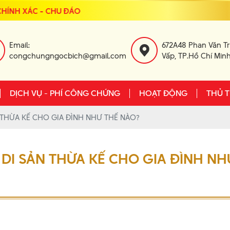
NH XÁC - CHU ĐÁO
Email:
672A48 Phan Văn Trị
congchungngocbich@gmail.com
Vấp, TP.Hồ Chí Min
DỊCH VỤ - PHÍ CÔNG CHỨNG
HOẠT ĐỘNG
THỦ 
 THỪA KẾ CHO GIA ĐÌNH NHƯ THẾ NÀO?
 DI SẢN THỪA KẾ CHO GIA ĐÌNH NH