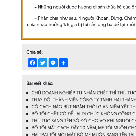
– Những người được hưởng di sản thừa kế của ông 
– Phân chia như sau: 4 người Khoan, Đừng, Chấm, Dứ
chia nhau hưởng 1/5 giá trị tài sản ông bà để lại, mỗi
Chia sẻ:
Facebook
Twitter
Messenger
Share
Bài viết khác:
CHỦ DOANH NGHIỆP TƯ NHÂN CHẾT THÌ THỦ TỤC 
THAY ĐỔI THÀNH VIÊN CÔNG TY TNHH HAI THÀNH 
CÓ CÁCH NÀO RÚT NGẮN THỜI GIAN NIÊM YẾT T
BỐ TÔI CHẾT CÓ ĐỂ LẠI DI CHÚC KHÔNG CÔNG 
THỦ TỤC SANG TÊN SỔ ĐỎ CHO VỢ KHI NGƯỜI C
BỐ TÔI MẤT CÁCH ĐÂY 20 NĂM, MẸ TÔI MUỐN CHO
EM TRAI TÔI MỚI MẤT BỐ MẸ MUỐN SANG TÊN TÀI 