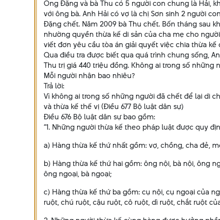
Ông Đặng và bà Thu có 5 người con chung là Hải, kh
với ông bà. Anh Hải có vợ là chị Sơn sinh 2 người 
Đặng chết. Năm 2009 bà Thu chết. Bốn tháng sau kh
nhường quyền thừa kế di sản của cha mẹ cho người 
viết đơn yêu cầu tòa án giải quyết việc chia thừa kế
Qua điều tra được biết qua quá trình chung sống, A
Thu trị giá 440 triệu đồng. Không ai trong số những
Mỗi người nhận bao nhiêu?
Trả lời:
Vì không ai trong số những người đã chết để lại di 
và thừa kế thế vị (Điều 677 Bộ luật dân sự)
Điều 676 Bộ luật dân sự bao gồm:
“1. Những người thừa kế theo pháp luật được quy địn
a) Hàng thừa kế thứ nhất gồm: vợ, chồng, cha đẻ, mẹ
b) Hàng thừa kế thứ hai gồm: ông nội, bà nội, ông ng
ông ngoại, bà ngoại;
c) Hàng thừa kế thứ ba gồm: cụ nội, cụ ngoại của ngư
ruột, chú ruột, cậu ruột, cô ruột, dì ruột, chắt ruột 