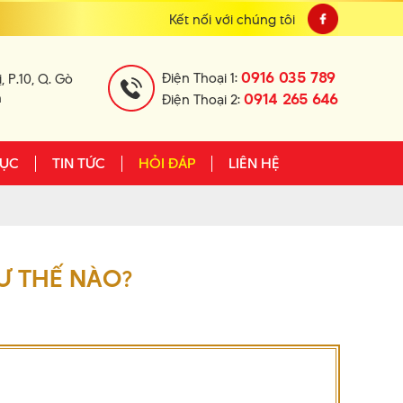
Kết nối với chúng tôi
0916 035 789
Điện Thoại 1:
, P.10, Q. Gò
h
0914 265 646
Điện Thoại 2:
TỤC
TIN TỨC
HỎI ĐÁP
LIÊN HỆ
Ư THẾ NÀO?