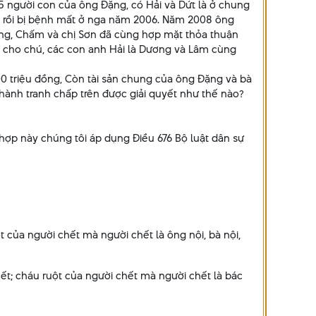
5 người con của ông Đặng, có Hải và Dứt là ở chung
ng rồi bị bệnh mất ở nga năm 2006. Năm 2008 ông
ừng, Chấm và chị Sơn đã cùng hợp mặt thỏa thuận
 cho chú, các con anh Hải là Dương và Lâm cùng
00 triệu đồng, Còn tài sản chung của ông Đặng và bà
n hành tranh chấp trên được giải quyết như thế nào?
 hợp này chúng tôi áp dụng Điều 676 Bộ luật dân sự
ột của người chết mà người chết là ông nội, bà nội,
chết; cháu ruột của người chết mà người chết là bác