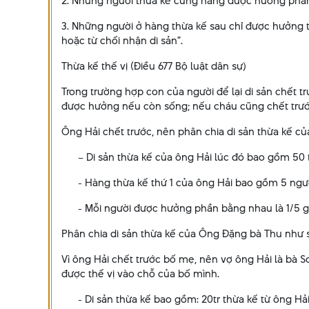
2. Những người thừa kế cùng hàng được hưởng phần
3. Những người ở hàng thừa kế sau chỉ được hưởng t
hoặc từ chối nhận di sản”.
Thừa kế thế vị (Điều 677 Bộ luật dân sự)
Trong trường hợp con của người để lại di sản chết 
được hưởng nếu còn sống; nếu cháu cũng chết trước
Ông Hải chết trước, nên phân chia di sản thừa kế củ
– Di sản thừa kế của ông Hải lúc đó bao gồm 50 tri
- Hàng thừa kế thứ 1 của ông Hải bao gồm 5 người
- Mỗi người được hưởng phần bằng nhau là 1/5 giá trị
Phân chia di sản thừa kế của Ông Đặng bà Thu như 
Vì ông Hải chết trước bố mẹ, nên vợ ông Hải là bà
được thế vị vào chỗ của bố mình.
- Di sản thừa kế bao gồm: 20tr thừa kế từ ông Hải,