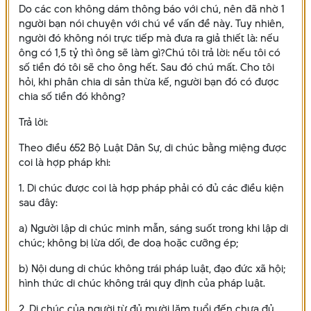
Do các con không dám thông báo với chú, nên đã nhờ 1
người bạn nói chuyện với chú về vấn đề này. Tuy nhiên,
người đó không nói trực tiếp mà đưa ra giả thiết là: nếu
ông có 1,5 tỷ thì ông sẽ làm gì?Chú tôi trả lời: nếu tôi có
số tiền đó tôi sẽ cho ông hết. Sau đó chú mất. Cho tôi
hỏi, khi phân chia di sản thừa kế, người bạn đó có được
chia số tiền đó không?
Trả lời:
Theo điều 652 Bộ Luật Dân Sự, di chúc bằng miệng được
coi là hợp pháp khi:
1. Di chúc được coi là hợp pháp phải có đủ các điều kiện
sau đây:
a) Người lập di chúc minh mẫn, sáng suốt trong khi lập di
chúc; không bị lừa dối, đe doạ hoặc cưỡng ép;
b) Nội dung di chúc không trái pháp luật, đạo đức xã hội;
hình thức di chúc không trái quy định của pháp luật.
2. Di chúc của người từ đủ mười lăm tuổi đến chưa đủ