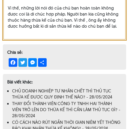
Vì thế, những lời nói đó của chú bạn hoàn toàn không
được coi là di chúc hợp pháp. Người bạn kia cũng không
thuộc hàng thừa kế của chú bạn. Vì thế , ông ấy không
được hưởng bất kì di sản thừa kế nào do chú bạn để lại.
Chia sẻ:
Facebook
Twitter
Messenger
Share
Bài viết khác:
CHỦ DOANH NGHIỆP TƯ NHÂN CHẾT THÌ THỦ TỤC
THỪA KẾ ĐƯỢC QUY ĐỊNH THẾ NÀO? - 28/05/2024
THAY ĐỔI THÀNH VIÊN CÔNG TY TNHH HAI THÀNH
VIÊN TRỞ LÊN DO THỪA KẾ THÌ CẦN LÀM THỦ TỤC GÌ? -
28/05/2024
CÓ CÁCH NÀO RÚT NGẮN THỜI GIAN NIÊM YẾT THÔNG
BÁO KHAI NHẬN THỪA KẾ KHÔNG? - 28/05/2024