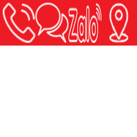
VĂN PHÒNG CÔNG CHỨNG NGUYỄN THỊ
NGỌC BÍCH
Địa chỉ: 672A48 Phan Văn Trị, P.10, Q. Gò Vấp, TP.HCM
( Đối diện 1313 Phan Văn Trị, P.10, Q. Gò Vấp )
Điện thoại: 028.665.70368 - 028.655.70568
Hotline: Mr. Tiến 0916.035.789 - Mr. Thắng 0914.26.56.46