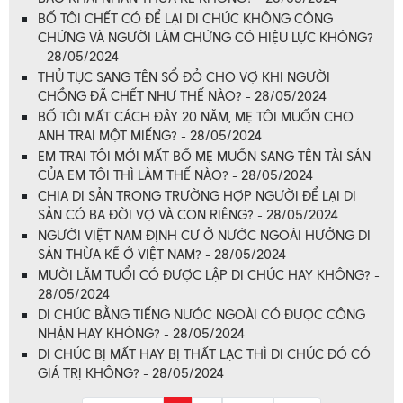
BỐ TÔI CHẾT CÓ ĐỂ LẠI DI CHÚC KHÔNG CÔNG
CHỨNG VÀ NGƯỜI LÀM CHỨNG CÓ HIỆU LỰC KHÔNG?
- 28/05/2024
THỦ TỤC SANG TÊN SỔ ĐỎ CHO VỢ KHI NGƯỜI
CHỒNG ĐÃ CHẾT NHƯ THẾ NÀO? - 28/05/2024
BỐ TÔI MẤT CÁCH ĐÂY 20 NĂM, MẸ TÔI MUỐN CHO
ANH TRAI MỘT MIẾNG? - 28/05/2024
EM TRAI TÔI MỚI MẤT BỐ MẸ MUỐN SANG TÊN TÀI SẢN
CỦA EM TÔI THÌ LÀM THẾ NÀO? - 28/05/2024
CHIA DI SẢN TRONG TRƯỜNG HỢP NGƯỜI ĐỂ LẠI DI
SẢN CÓ BA ĐỜI VỢ VÀ CON RIÊNG? - 28/05/2024
NGƯỜI VIỆT NAM ĐỊNH CƯ Ở NƯỚC NGOÀI HƯỞNG DI
SẢN THỪA KẾ Ở VIỆT NAM? - 28/05/2024
MƯỜI LĂM TUỔI CÓ ĐƯỢC LẬP DI CHÚC HAY KHÔNG? -
28/05/2024
DI CHÚC BẰNG TIẾNG NƯỚC NGOÀI CÓ ĐƯỢC CÔNG
NHẬN HAY KHÔNG? - 28/05/2024
DI CHÚC BỊ MẤT HAY BỊ THẤT LẠC THÌ DI CHÚC ĐÓ CÓ
GIÁ TRỊ KHÔNG? - 28/05/2024