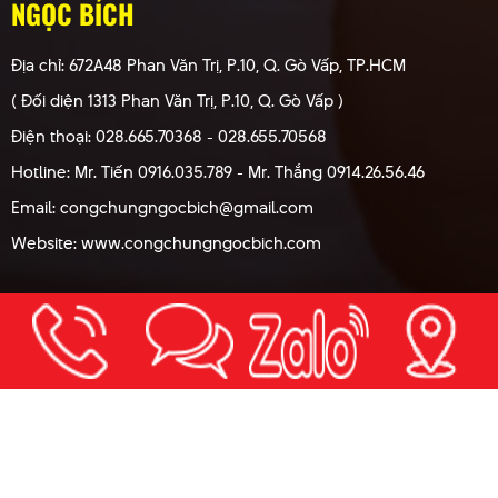
NGỌC BÍCH
Địa chỉ: 672A48 Phan Văn Trị, P.10, Q. Gò Vấp, TP.HCM
( Đối diện 1313 Phan Văn Trị, P.10, Q. Gò Vấp )
Điện thoại: 028.665.70368 - 028.655.70568
Hotline: Mr. Tiến 0916.035.789 - Mr. Thắng 0914.26.56.46
Email: congchungngocbich@gmail.com
Website: www.congchungngocbich.com
Trang chủ
Giới thiệu
Dịch vụ - phí công chứng
Hoạt động
Thủ tục
Tin tức
Hỏi đáp
Liên hệ