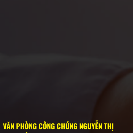
VĂN PHÒNG CÔNG CHỨNG NGUYỄN THỊ