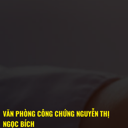
VĂN PHÒNG CÔNG CHỨNG NGUYỄN THỊ
NGỌC BÍCH