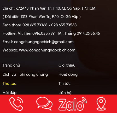
Địa chỉ: 672A48 Phan Văn Trị, P.10, Q. Gò Vấp, TP.HCM
( Đối diện 1313 Phan Văn Trị, P.10, Q. Gò Vấp )
Điện thoại: 028.665.70368 - 028.655.70568
Hotline: Mr. Tiến 0916.035.789 - Mr. Thắng 0914.26.56.46
Email: congchungngocbich@gmail.com
Website: www.congchungngocbich.com
Trang chủ
Giới thiệu
Dịch vụ - phí công chứng
Hoạt động
Thủ tục
Tin tức
Hỏi đáp
Liên hệ
Copyright ©
VĂN PHÒNG CÔNG CHỨNG NGUYỄN THỊ NGỌC